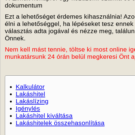
dokumentum
Ezt a lehetőséget érdemes kihasználnia! Az
élni a lehetőséggel, ha lépéseket tesz enne
választás adta jogával és nézze meg, találun
Önnek.
Nem kell mást tennie, töltse ki most online i
munkatársunk 24 órán belül megkeresi Önt aj
Kalkulátor
Lakáshitel
Lakáslízing
Igénylés
Lakáshitel kiváltása
Lakáshitelek összehasonlítása