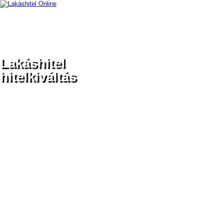
MAGUNKRÓL
BEJEGYZÉSEK
Lakáshitel
hitelkiváltás
Legolcsóbb lakáshitel
törlesztőrészletek
Akciós, kedvezményes lakáshitelek
Egyedi lakáshitel feltételek
Kiszámítható havi törlesztőrészlet
Fix kamatozású, biztonságos
lakáshitelek
Hasonlítsa össze több mint 30 bank
kínálatát