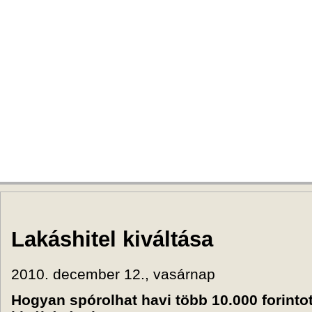
3%-os elutasítási arány
Állami támogatott hitelek
Lakáshitel kiváltása
2010. december 12., vasárnap
Hogyan spórolhat havi több 10.000 forintot