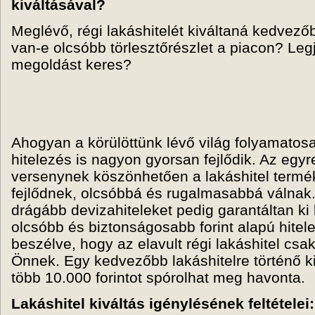
kiváltásával?
Meglévő, régi lakáshitelét kiváltaná kedvező
van-e olcsóbb törlesztőrészlet a piacon? Leg
megoldást keres?
Ahogyan a körülöttünk lévő világ folyamatosa
hitelezés is nagyon gyorsan fejlődik. Az egy
versenynek köszönhetően a lakáshitel term
fejlődnek, olcsóbbá és rugalmasabbá válnak.
drágább devizahiteleket pedig garantáltan ki 
olcsóbb és biztonságosabb forint alapú hitel
beszélve, hogy az elavult régi lakáshitel csak
Önnek. Egy kedvezőbb lakáshitelre történő k
több 10.000 forintot spórolhat meg havonta.
Lakáshitel kiváltás igénylésének feltételei: