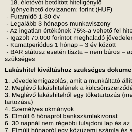
- 18. életévét betöltött hiteligénylő
- Igényelhető devizanem: forint (HUF)
- Futamidő 1-30 év
- Legalább 3 hónapos munkaviszony
- Az ingatlan értékének 75%-a vehető fel hit
- Igazolt 70.000 forintot meghaladó jövedel
- Kamatperiódus 1 hónap – 3 év között
- BAR státusz esetén tiszta – nem báros – 
szükséges
Lakáshitel kiváltáshoz szükséges dokum
1. Jövedelemigazolás, amit a munkáltató állít
2. Meglévő lakáshitelének a kölcsönszerződ
3. Meglévő lakáshitelről egy tőketartozás (m
tartozása)
4. Személyes okmányok
5. Elmúlt 6 hónapról bankszámlakivonat
6. 30 napnál nem régebbi tulajdoni lap és az 
7. Elmúlt hónapról egy közüzemi számla és a 